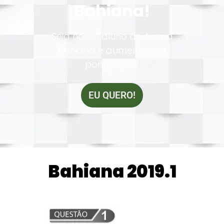
Bahiana!
Seja nosso aluno da turma
Bahiana e aumente sua
pontuação!
EU QUERO!
Bahiana 2019.1