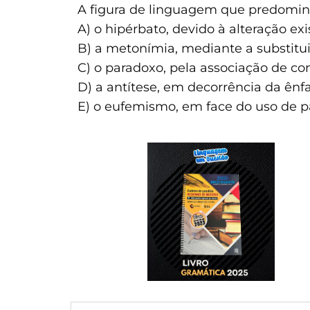
A figura de linguagem que predomi
A) o hipérbato, devido à alteração ex
B) a metonímia, mediante a substitui
C) o paradoxo, pela associação de co
D) a antítese, em decorrência da ênf
E) o eufemismo, em face do uso de pa