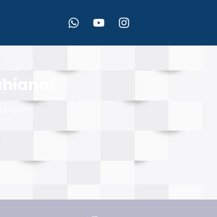
ahiana!
tuação!