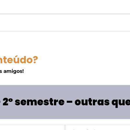
nteúdo?
s amigos!
– 2º semestre – outras qu