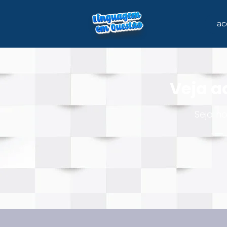
ac
Veja a
Seja n