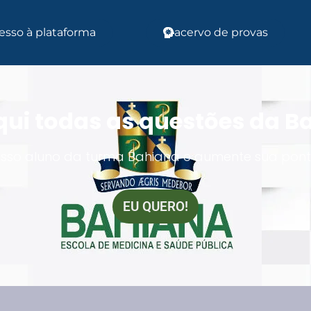
esso à plataforma
acervo de provas
qui todas as questões da B
osso aluno da turma Bahiana e aumente sua pon
EU QUERO!