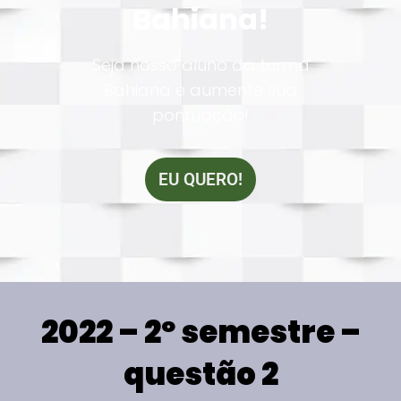
Bahiana!
Seja nosso aluno da turma
Bahiana e aumente sua
pontuação!
EU QUERO!
2022 – 2º semestre –
questão 2