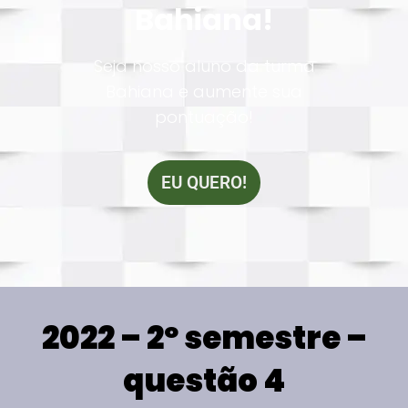
Bahiana!
Seja nosso aluno da turma
Bahiana e aumente sua
pontuação!
EU QUERO!
2022 – 2º semestre –
questão 4