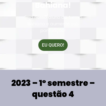
Bahiana!
Seja nosso aluno da turma
Bahiana e aumente sua
pontuação!
EU QUERO!
2023 – 1º semestre –
questão 4