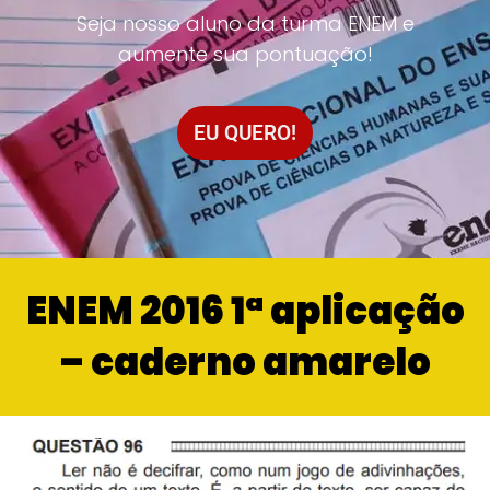
Seja nosso aluno da turma ENEM e
aumente sua pontuação!
EU QUERO!
ENEM 2016 1ª aplicação
– caderno amarelo