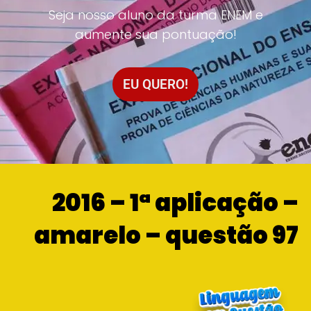
Seja nosso aluno da turma ENEM e
aumente sua pontuação!
EU QUERO!
2016 – 1ª aplicação –
amarelo – questão 97