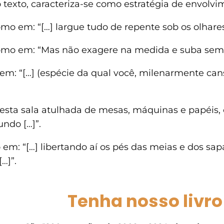
o texto, caracteriza-se como estratégia de envolvi
o em: “[…] largue tudo de repente sob os olhares
como em: “Mas não exagere na medida e suba sem
 em: “[…] (espécie da qual você, milenarmente can
esta sala atulhada de mesas, máquinas e papéis, 
mundo […]”.
m: “[…] libertando aí os pés das meias e dos sap
…]”.
Tenha nosso livro