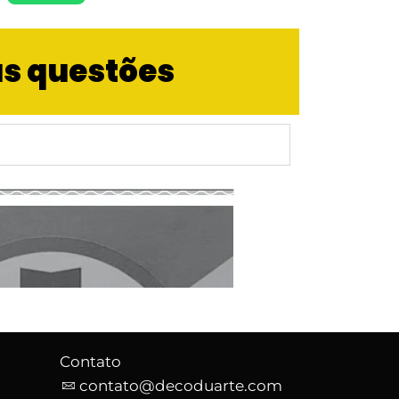
as questões
Contato
o
contato@decoduarte.com