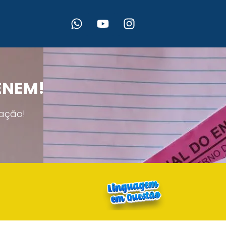
 ENEM!
ação!