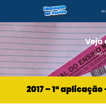
ac
Veja 
Seja
2017 – 1ª aplicaçã