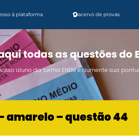
esso à plataforma
acervo de provas
aqui todas as questões do
 nosso aluno da turma ENEM e aumente sua pontu
o – amarelo – questão 44