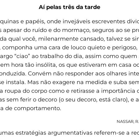
Aí pelas três da tarde
nas e papéis, onde invejáveis escreventes divid
as apesar do ruído e do mormaço, seguros ao se 
 qual você, milenarmente cansado, talvez se sin
a, componha uma cara de louco quieto e perigoso,
 largo “ciao” ao trabalho do dia, assim como quem
em hora tão insólita, os que estiveram em casa o
onduzida. Convém não responder aos olhares inter
 se instala. Mas não exagere na medida e suba sem
 a roupa do corpo como e retirasse a importância
 sem ferir o decoro (o seu decoro, está claro),
ça de comportamento.
NASSAR, R
umas estratégias argumentativas referem-se a recu