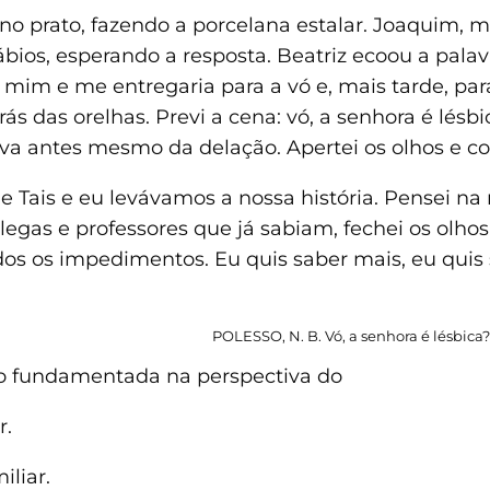
 no prato, fazendo a porcelana estalar. Joaquim,
bios, esperando a resposta. Beatriz ecoou a palav
im e me entregaria para a vó e, mais tarde, para 
ás das orelhas. Previ a cena: vó, a senhora é lésb
 antes mesmo da delação. Apertei os olhos e contr
Tais e eu levávamos a nossa história. Pensei na 
legas e professores que já sabiam, fechei os olhos
odos os impedimentos. Eu quis saber mais, eu qui
POLESSO, N. B. Vó, a senhora é lésbica
ão fundamentada na perspectiva do
r.
iliar.