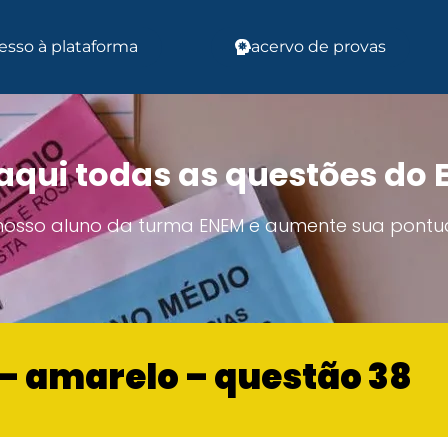
esso à plataforma
acervo de provas
aqui todas as questões do
 nosso aluno da turma ENEM e aumente sua pontu
o – amarelo – questão 38