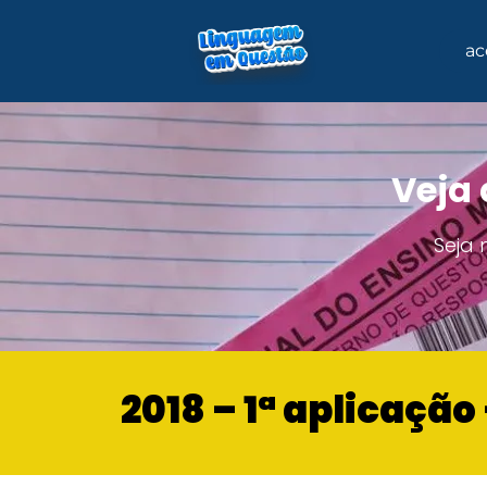
ac
Veja 
Seja
2018 – 1ª aplicaçã