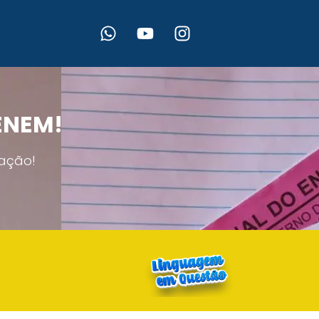
 ENEM!
ação!