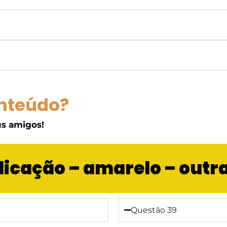
nteúdo?
s amigos!
plicação – amarelo – out
Questão 39