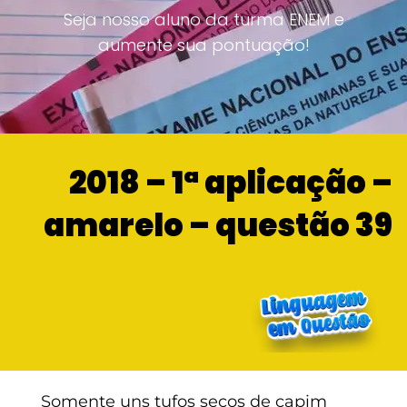
Seja nosso aluno da turma ENEM e
aumente sua pontuação!
2018 – 1ª aplicação –
amarelo – questão 39
Somente uns tufos secos de capim