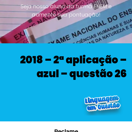
Seja nosso aluno da turma ENEM e
aumente sua pontuação!
2018 – 2ª aplicação –
azul – questão 26
Reclame