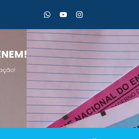
 ENEM!
ação!