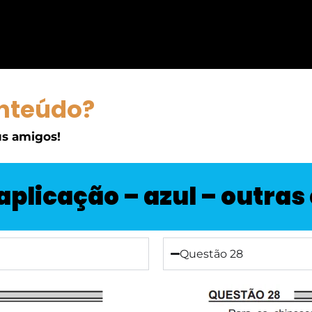
nteúdo?
s amigos!
 aplicação – azul – outra
Questão 28