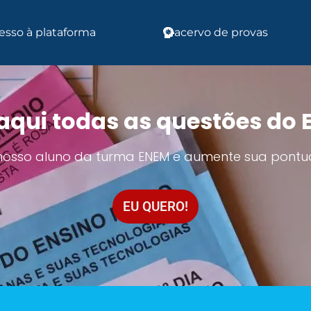
esso à plataforma
acervo de provas
aqui todas as questões do
 nosso aluno da turma ENEM e aumente sua pontu
EU QUERO!