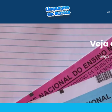
ac
Veja 
Seja