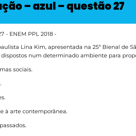
ação – azul – questão 27
aulista Lina Kim, apresentada na 25ª Bienal de 
tos dispostos num determinado ambiente para prop
mas sociais.
.
s.
te à arte contemporânea.
 passados.