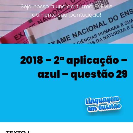
Seja nosso aluno da turma ENEM e
aumente sua pontuação!
2018 – 2ª aplicação –
azul – questão 29
TEXTO I