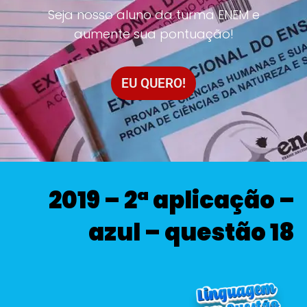
Seja nosso aluno da turma ENEM e
aumente sua pontuação!
EU QUERO!
2019 – 2ª aplicação –
azul – questão 18