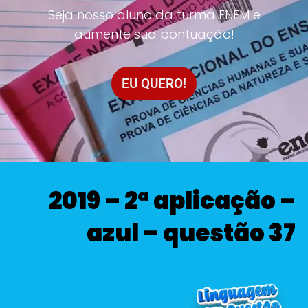
Seja nosso aluno da turma ENEM e
aumente sua pontuação!
EU QUERO!
2019 – 2ª aplicação –
azul – questão 37