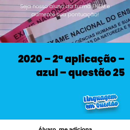
Seja nosso aluno da turma ENEM e
aumente sua pontuação!
2020 – 2ª aplicação –
azul – questão 25
Álvaro, me adiciona