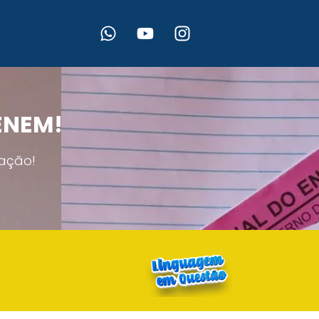
 ENEM!
ação!