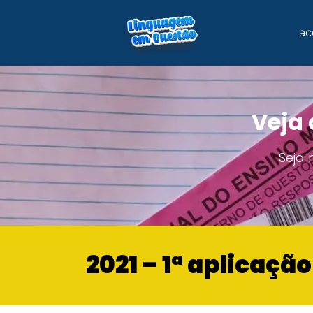
ac
Veja 
Seja
2021 – 1ª aplicaçã