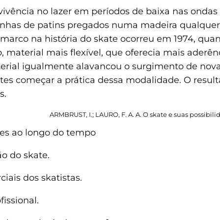
ência no lazer em períodos de baixa nas ondas e
rodinhas de patins pregados numa madeira qualque
e marco na história do skate ocorreu em 1974, q
 material mais flexível, que oferecia mais aderê
terial igualmente alavancou o surgimento de nov
es começar a prática dessa modalidade. O result
s.
ARMBRUST, I.; LAURO, F. A. A. O skate e suas possibil
res ao longo do tempo
o do skate.
ais dos skatistas.
fissional.