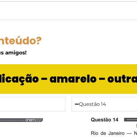
nteúdo?
s amigos!
aplicação – amarelo – outr
Questão 14