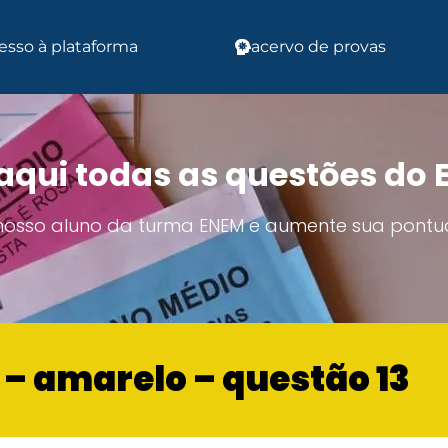
esso à plataforma
acervo de provas
aqui todas as questões do
 nosso aluno da turma ENEM e aumente sua pontu
o – amarelo – questão 13