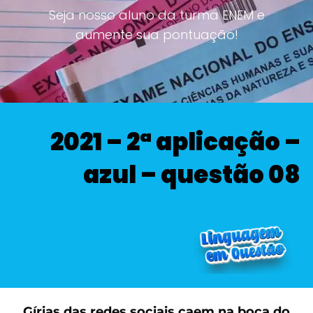
Seja nosso aluno da turma ENEM e
aumente sua pontuação!
2021 – 2ª aplicação –
azul – questão 08
Gírias das redes sociais caem na boca do