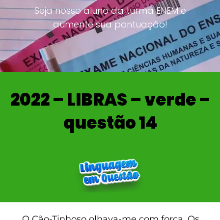
Seja nosso aluno da turma ENEM e
aumente sua pontuação!
2022 – LIBRAS – verde –
questão 14
O Cão-Tinhoso olhava-me com força. Os