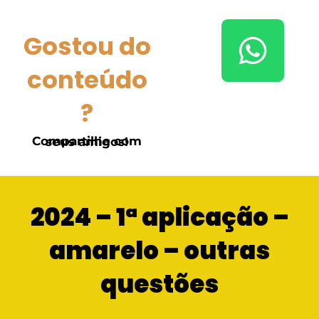
Gostou do
conteúdo
?
Compartilhe com seus amigos!
2024 – 1ª aplicação –
amarelo – outras
questões