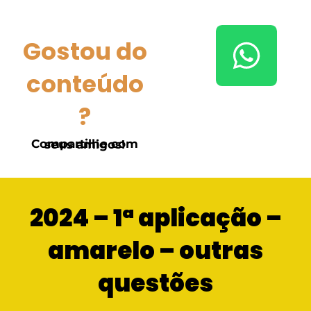
Gostou do
conteúdo
?
Compartilhe com seus amigos!
2024 – 1ª aplicação –
amarelo – outras
questões