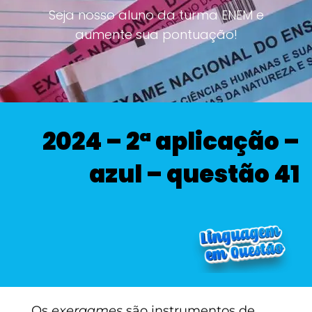
Seja nosso aluno da turma ENEM e
aumente sua pontuação!
2024 – 2ª aplicação –
azul – questão 41
Os
exergames
são instrumentos de