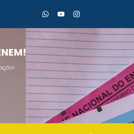
 ENEM!
ação!