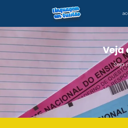
ac
Veja 
Seja