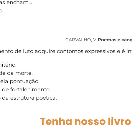
e as encham…
o,
CARVALHO, V.
Poemas e can
nto de luto adquire contornos expressivos e é in
tério.
ade da morte.
pela pontuação.
 de fortalecimento.
da estrutura poética.
Tenha nosso livro