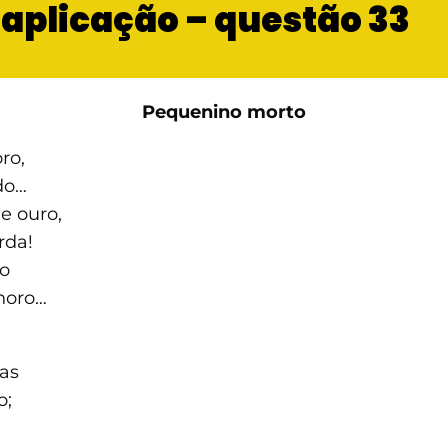
ª aplicação – questão 33
Pequenino morto
ro,
do…
e ouro,
rda!
do
horo…
las
o;