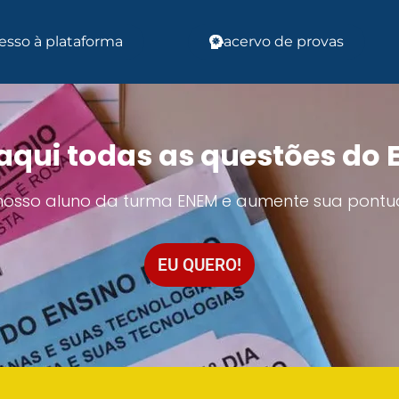
esso à plataforma
acervo de provas
aqui todas as questões do
 nosso aluno da turma ENEM e aumente sua pontu
EU QUERO!