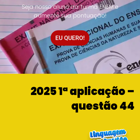
Seja nosso aluno da turma ENEM e
aumente sua pontuação!
EU QUERO!
2025 1ª aplicação –
questão 44