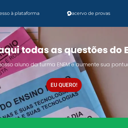
esso à plataforma
acervo de provas
aqui todas as questões do
 nosso aluno da turma ENEM e aumente sua pontu
EU QUERO!