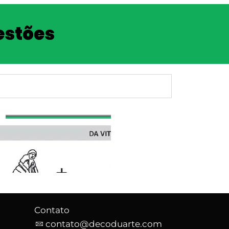
estões
Contato
o
contato@decoduarte.com