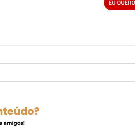
EU QUERO
nteúdo?
s amigos!