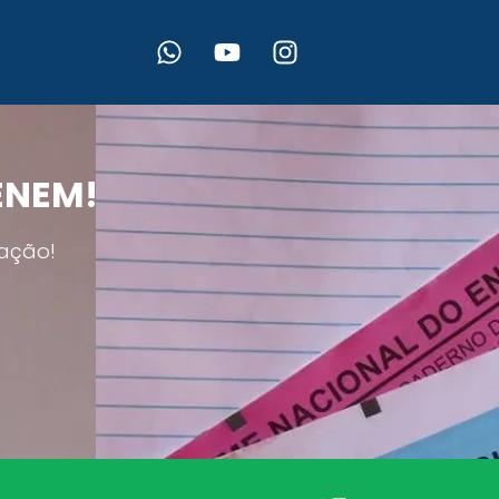
 ENEM!
ação!