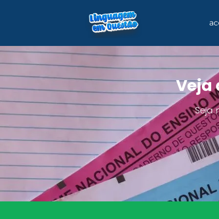
ac
Veja 
Seja