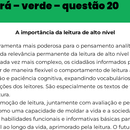
rá – verde – questão 20
A importância da leitura de alto nível
rramenta mais poderosa para o pensamento analític
relevância permanente da leitura de alto nível n
 vez mais complexo, os cidadãos informados pre
ar de maneira flexível o comportamento de leitura 
ção e paciência cognitiva, expandindo vocabulário
es dos leitores. São especialmente os textos de 
ura.
ção de leitura, juntamente com avaliação e pes
l como uma capacidade de moldar a vida e a socie
 habilidades funcionais e informativas básicas par
o longo da vida, aprimorado pela leitura. O futur