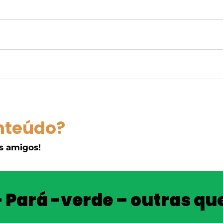
nteúdo?
s amigos!
– Pará -verde – outras qu