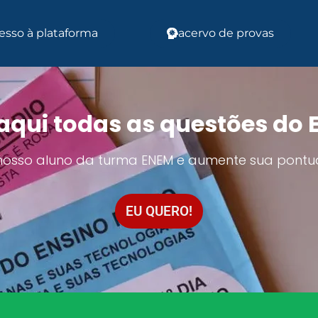
esso à plataforma
acervo de provas
aqui todas as questões do
 nosso aluno da turma ENEM e aumente sua pontu
EU QUERO!