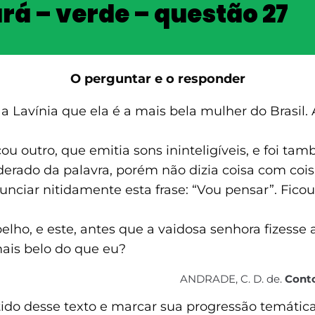
ará – verde – questão 27
O perguntar e o responder
Lavínia que ela é a mais bela mulher do Brasil. 
u outro, que emitia sons ininteligíveis, e foi tam
erado da palavra, porém não dizia coisa com cois
iar nitidamente esta frase: “Vou pensar”. Ficou
o, e este, antes que a vaidosa senhora fizesse a 
mais belo do que eu?
ANDRADE, C. D. de.
Conto
tido desse texto e marcar sua progressão temática