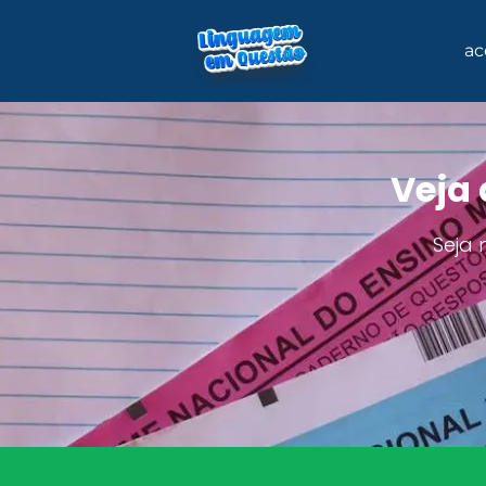
ac
Veja 
Seja