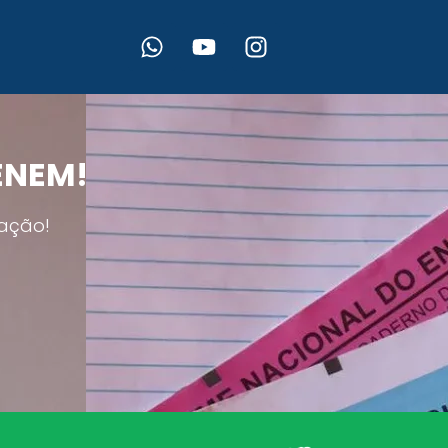
 ENEM!
ação!