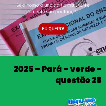
Seja nosso aluno da turma ENEM e
aumente sua pontuação!
EU QUERO!
2025 – Pará – verde –
questão 28