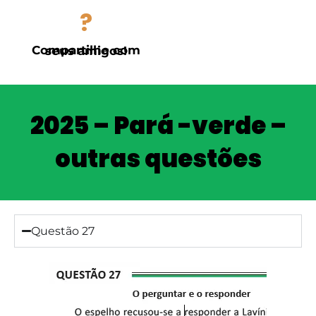
?
Compartilhe com seus amigos!
2025 – Pará -verde –
outras questões
Questão 27