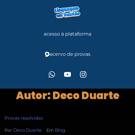
acesso à plataforma
acervo de provas
Autor:
Deco Duarte
Provas resolvidas
Deco Duarte
Blog
Por
Em